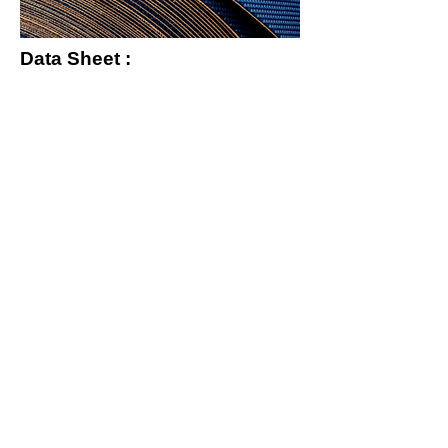
Data Sheet :
Laminop Blau
Vorige...
Volgende...
Narviflex NV
Liesdonk 7
B-2440 Geel Belgium
Tel : +32 14 59.11.31
E-Mail :
info@narviflex.be
Service (Montage vor Ort
)
Jobs / Stellenangebote
Büros & Contact