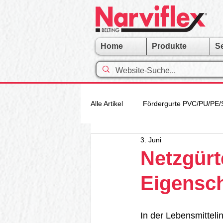
Home
Produkte
S
Alle Artikel
Fördergurte PVC/PU/PE/
3. Juni
Narviflex-Gruppe
Walzen und
Netzgürt
Eigensch
Modular Fördergurt
Metal Fö
In der Lebensmitteli