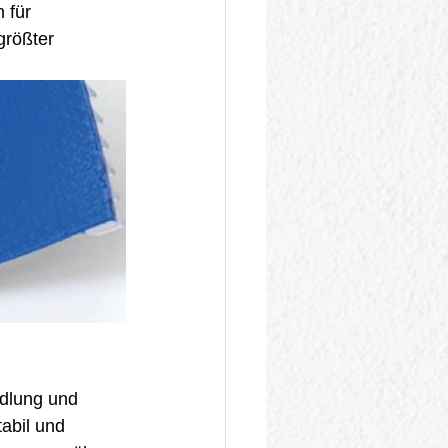
 für 
größter 
dlung und 
abil und 