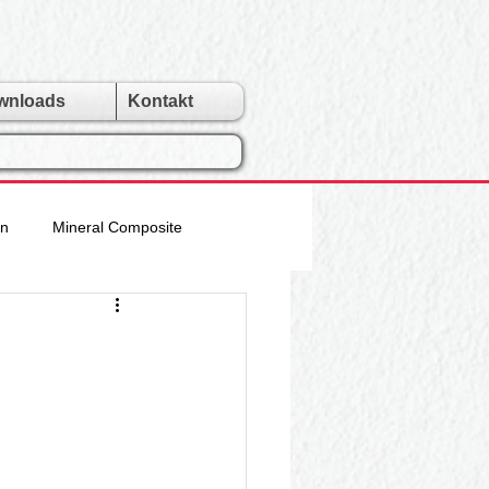
wnloads
Kontakt
en
Mineral Composite
lle Riemen
Rindus