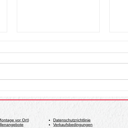
Kunststoff-Chevronbänder:
Hoch
die intelligente Lösung für
aus
den Kartoffelsektor
Montage vor Ort
)
Datenschutzrichtlinie
ellenangebote
Verkaufsbedingungen