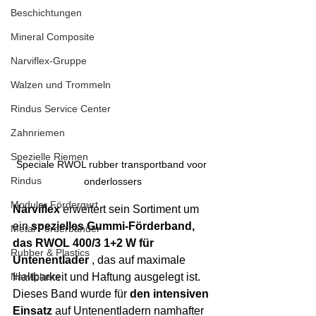
Beschichtungen
Mineral Composite
Narviflex-Gruppe
Walzen und Trommeln
Rindus Service Center
Zahnriemen
Spezielle Riemen
Speciale RWOL rubber transportband voor 
Rindus
onderlossers
Modular Fördergurt
Narviflex
 erweitert sein Sortiment um 
ein 
spezielles Gummi-Förderband, 
Metal Förderbänder
das RWOL 400/3 1+2 W für 
Rubber & Plastics
Untenentlader
 , das auf maximale 
Haltbarkeit und Haftung ausgelegt ist. 
Narviplastx
Dieses Band wurde für 
den intensiven 
Einsatz
 auf Untenentladern namhafter 