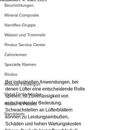
Beschichtungen
Mineral Composite
Narviflex-Gruppe
Walzen und Trommeln
Rindus Service Center
Zahnriemen
Spezielle Riemen
Rindus
Bei industriellen Anwendungen, bei 
Modular Fördergurt
denen Lüfter eine entscheidende Rolle 
Metal Förderbänder
spielen, ist Zuverlässigkeit von 
entscheidender Bedeutung. 
Rubber & Plastics
Schwachstellen an Lüfterblättern 
Narviplastx
können zu Leistungseinbußen, 
Schäden und hohen Wartungskosten 