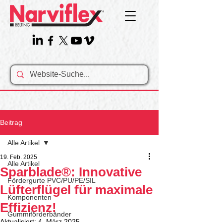
Beitrag
Alle Artikel
19. Feb. 2025
Alle Artikel
Sparblade®: Innovative
Fördergurte PVC/PU/PE/SIL
Lüfterflügel für maximale
Komponenten
Effizienz!
Gummiförderbänder
Aktualisiert:
4. März 2025