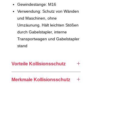
Gewindestange: M16
Verwendung: Schutz von Wänden
und Maschinen, ohne
Umzäunung. Hält leichten Stößen
durch Gabelstapler, interne
Transportwagen und Gabelstapler
stand
Vorteile Kollisionsschutz
Maximaler Schutz, ohne den
Merkmale Kollisionsschutz
Boden zu beschädigen.
Bei Bruch oder Verbiegung kann
Minimaler Wartungsaufwand.
das System sehr schnell
Nivellierbar.
ausgetauscht werden
Sehr hochwertiger Kunststoff.
Der Wartungsaufwand für
Ohne Innen- und Außenecken.
Installation und Transportmittel
Vervollständigen Sie Ihre Anfrage über das Formular...
Korrosionsfrei.
wird deutlich reduziert.
Sehr hohe Schlagfestigkeit.
Einfache Installation.
Absorbiert Stöße und reduziert