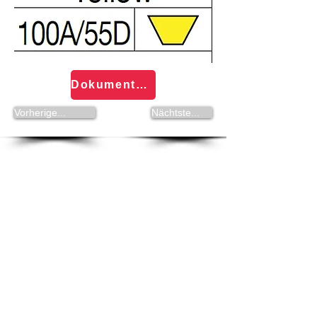
Dokumentation Volta Round- und PU-Saiten
Vorherige...
Nächtste...