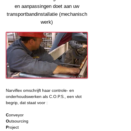
en aanpassingen doet aan uw
transportbandinstallatie (mechanisch
werk)
Narviflex omschrijft haar controle- en 
onderhoudswerken als C.O.P.S., een vlot 
begrip, dat staat voor :
C
onveyor
O
utsourcing
P
roject