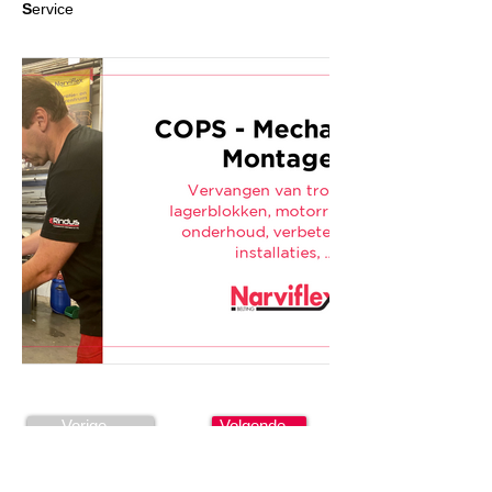
S
ervice
Vorige...
Volgende...