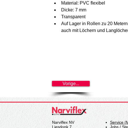
Material: PVC flexibel
Dicke: 7 mm
Transparent
Auf Lager in Rollen zu 20 Metern
auch mit Löchern und Langlöche
Vorige...
Narviflex NV
Service (
Liesdonk 7
Jobs / St