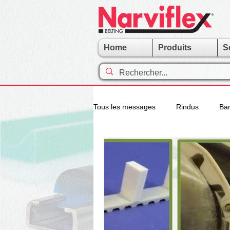
Home
Produits
S
Tous les messages
Rindus
Ba
Mineral Composite
Groupe Nar
Courroies Dentées
Bandes Mo