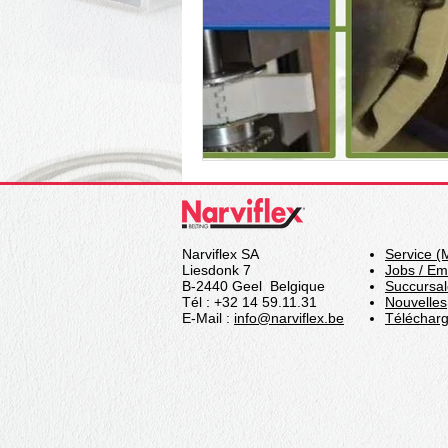
Narviplastx
Service 24/24h
Narviflex SA
Service (
Liesdonk 7
Jobs / Em
B-2440 Geel Belgique
Succursal
Tél : +32 14 59.11.31
Nouvelles
E-Mail :
info@narviflex.be
Téléchar