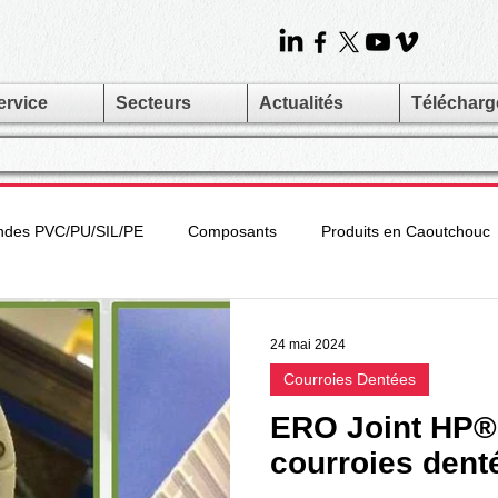
ervice
Secteurs
Actualités
Téléchar
ndes PVC/PU/SIL/PE
Composants
Produits en Caoutchouc
viflex
Bandes en Caoutchouc
Coourroies Dentées
Co
24 mai 2024
Courroies Dentées
dulaires
Courroies Métalliques
Rubber & Plastics
Rou
ERO Joint HP® 
courroies dent