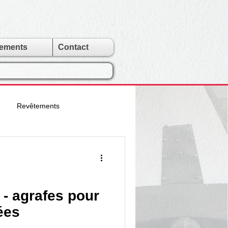
gements
Contact
Revêtements
urroies Spécialles
leaux & Tambours
- agrafes pour
ées