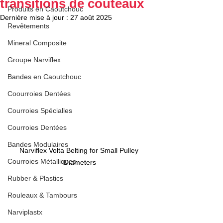
transitions de couteaux
Produits en Caoutchouc
Dernière mise à jour :
27 août 2025
Revêtements
Mineral Composite
Groupe Narviflex
Bandes en Caoutchouc
Coourroies Dentées
Courroies Spécialles
Courroies Dentées
Bandes Modulaires
Narviflex Volta Belting for Small Pulley 
Courroies Métalliques
Diameters
Rubber & Plastics
Rouleaux & Tambours
Narviplastx