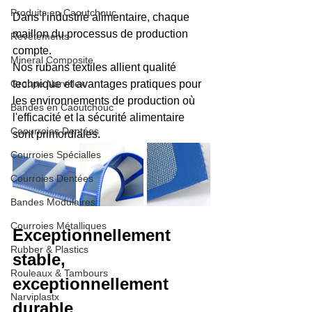
Produits en Caoutchouc
Dans l'industrie alimentaire, chaque 
maillon du processus de production 
Revêtements
compte.
Mineral Composite
Nos rubans textiles allient qualité 
Groupe Narviflex
technique et avantages pratiques pour 
les environnements de production où 
Bandes en Caoutchouc
l'efficacité et la sécurité alimentaire 
Coourroies Dentées
sont primordiales.
Courroies Spécialles
Courroies Dentées
Bandes Modulaires
Courroies Métalliques
Exceptionnellement 
Rubber & Plastics
stable, 
Rouleaux & Tambours
exceptionnellement 
Narviplastx
durable