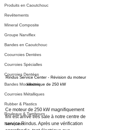
Produits en Caoutchouc
Revêtements
Mineral Composite
Groupe Narviflex
Bandes en Caoutchouc
Coourroies Dentées
Courroies Spécialles
Courroies Dentées
Rindus Service Center - Révision du moteur 
électrique de 250 kW
Bandes Modulaires
Courroies Métalliques
Rubber & Plastics
Ce moteur de 250 kW magnifiquement 
Rouleaux & Tambours
fini est arrivé très sale à notre centre de 
service Rindus. Après une vérification 
Narviplastx