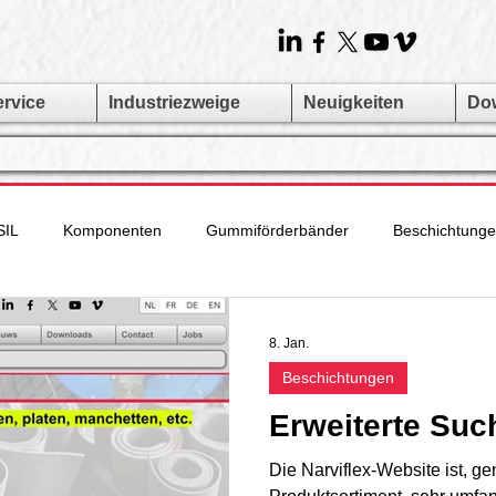
ervice
Industriezweige
Neuigkeiten
Do
SIL
Komponenten
Gummiförderbänder
Beschichtung
 Trommeln
Rindus Service Center
Zahnriemen
Spezie
8. Jan.
Beschichtungen
rderbänder
Rubber & Plastics
Narviplastx
Erweiterte Suc
Die Narviflex-Website ist, g