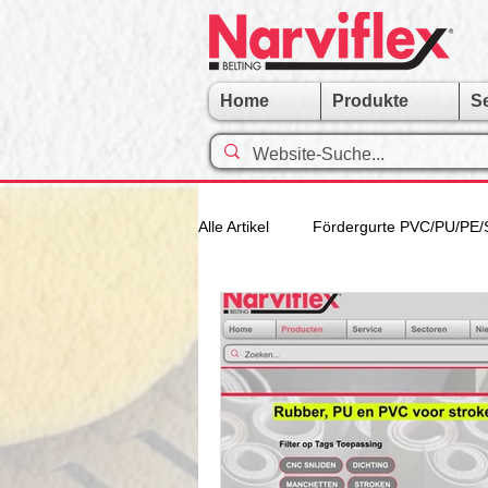
Home
Produkte
S
Alle Artikel
Fördergurte PVC/PU/PE/
Narviflex-Gruppe
Walzen und
Modular Fördergurt
Metal Fö