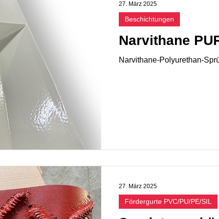
27. März 2025
Beschichtungen
Narvithane PU
Narvithane-Polyurethan-Sprü
27. März 2025
Fördergurte PVC/PU/PE/SIL