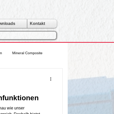
wnloads
Kontakt
en
Mineral Composite
lle Riemen
Rindus
hfunktionen
enau wie unser