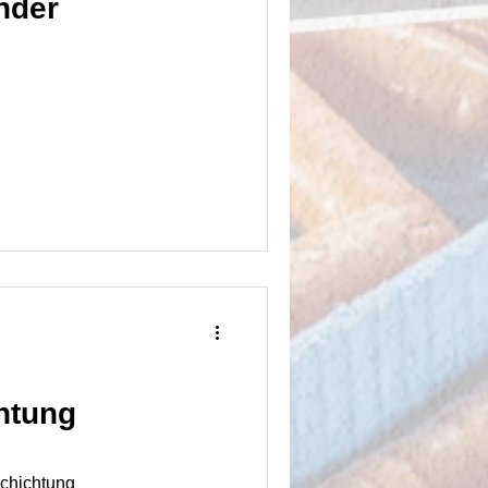
nder
htung
schichtung