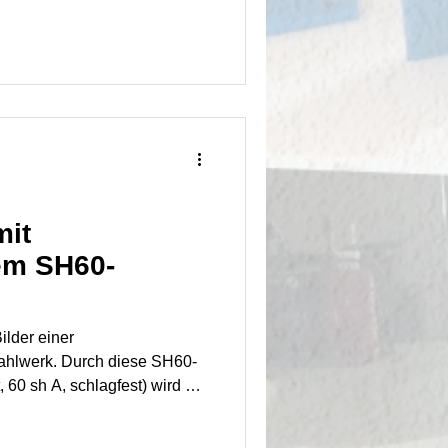
mit
em SH60-
der einer
tahlwerk. Durch diese SH60-
 60 sh A, schlagfest) wird der
.