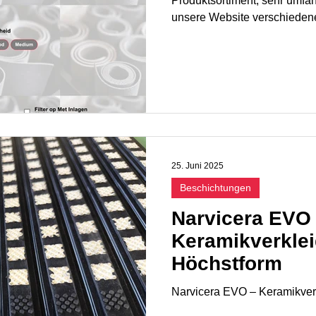
Produktsortiment, sehr umfan
unsere Website verschiedene
die Ihnen bei der Materialau
Selbstverständlich stehen Ih
jedem Standort gerne zur Ve
Ihre Möglichkeiten mit Ihnen
Angebot zu erstellen.
25. Juni 2025
Beschichtungen
Narvicera EVO
Keramikverklei
Höchstform
Narvicera EVO – Keramikver