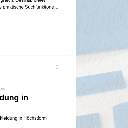
greich. Deshalb bietet
 praktische Suchfunktionen,
swahl helfen.
nen unsere Spezialisten an
rfügung, um Sie zu beraten,
 zu besprechen oder Ihnen ein
 –
dung in
kleidung in Höchstform