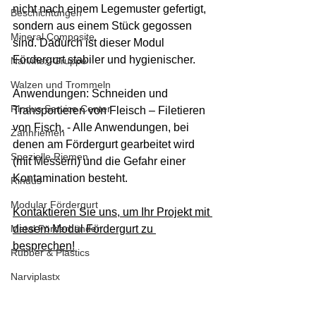
nicht nach einem Legemuster gefertigt, 
Beschichtungen
sondern aus einem Stück gegossen 
Mineral Composite
sind. Dadurch ist dieser Modul 
Fördergurt stabiler und hygienischer.
Narviflex-Gruppe
Walzen und Trommeln
Anwendungen: Schneiden und 
Rindus Service Center
Transportieren von Fleisch – Filetieren 
von Fisch. - Alle Anwendungen, bei 
Zahnriemen
denen am Fördergurt gearbeitet wird 
Spezielle Riemen
(mit Messern) und die Gefahr einer 
Kontamination besteht.
Rindus
Modular Fördergurt
Kontaktieren Sie uns, um Ihr Projekt mit 
Metal Förderbänder
diesem Modul Fördergurt zu 
besprechen!
Rubber & Plastics
Narviplastx