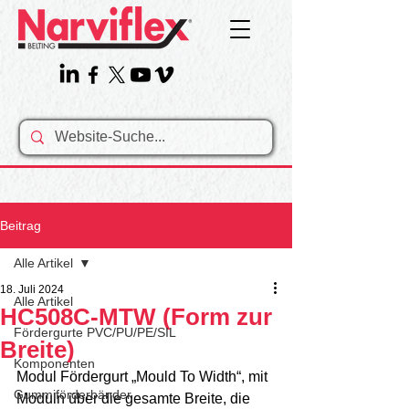
Beitrag
Alle Artikel
18. Juli 2024
Alle Artikel
HC508C-MTW (Form zur
Fördergurte PVC/PU/PE/SIL
Breite)
Komponenten
Modul Fördergurt „Mould To Width“, mit 
Gummiförderbänder
Moduln über die gesamte Breite, die 