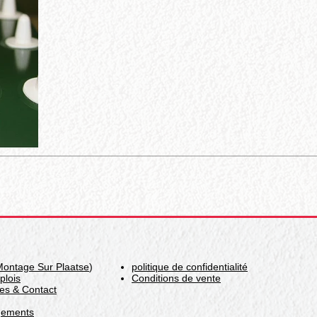
Montage Sur Plaatse
)
politique de confidentialité
plois
Conditions de vente
es & Contact
gements