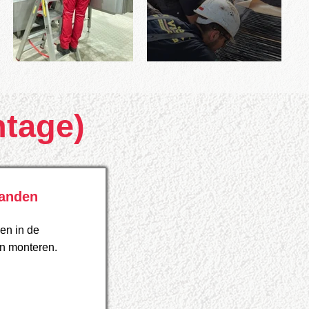
ntage)
banden
en in de
n monteren.