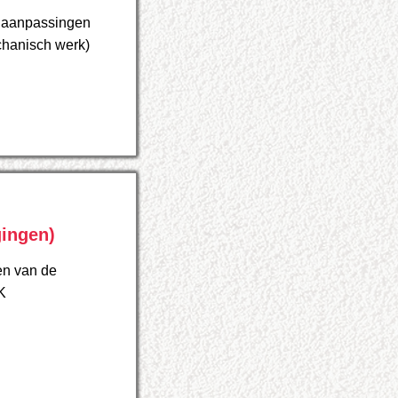
n aanpassingen
chanisch werk)
gingen)
en van de
K