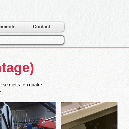
gements
Contact
ntage)
le se mettra en quatre
.