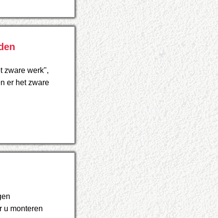
den
t zware werk",
n er het zware
gen
r u monteren