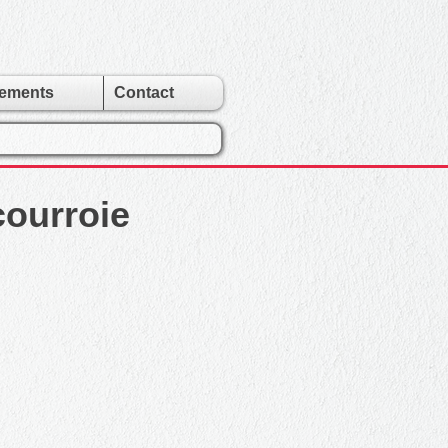
gements
Contact
courroie