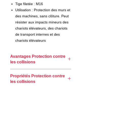
Tige filetée : M16
Utilisation : Protection des murs et
des machines, sans clôture. Peut
résister aux impacts mineurs des
chariots élévateurs, des chariots
de transport internes et des
chariots élévateurs
Avantages Protection contre
les collisions
Protection maximale sans
Propriétés Protection contre
endommager le sol.
les collisions
En cas de casse ou de flexion, le
système peut être remplacé très
Entretien minimum.
rapidement
Nivelable.
Les coûts de maintenance de
Plastique de très haute qualité.
l’installation et des moyens de
Sans coins intérieurs et extérieurs.
transport sont fortement réduits.
Complétez votre demande via le formulaire...
Sans corrosion.