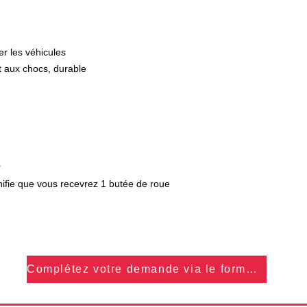
r les véhicules
t aux chocs, durable
r
ifie que vous recevrez 1 butée de roue
Complétez votre demande via le formulaire...