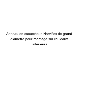
Anneau en caoutchouc Narviflex de grand 
diamètre pour montage sur rouleaux 
inférieurs
Anneau en caoutchouc Narviflex grand 