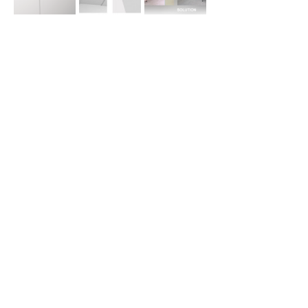
Vorige Item...
Volgende Item...
Narviflex SA
Liesdonk 7
B-2440 Geel Belgique
Tél : +32 14 59.11.31
E-Mail :
info@narviflex.be
Service (Montage Sur Plaatse
)