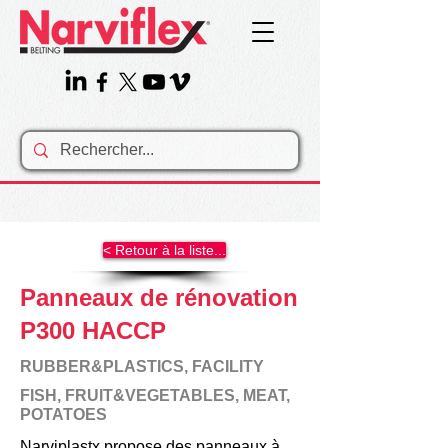
< Retour à la liste...
Panneaux de rénovation
P300 HACCP
RUBBER&PLASTICS, FACILITY
FISH, FRUIT&VEGETABLES, MEAT,
POTATOES
Narviplastx propose des panneaux à