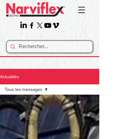
Actualités
Tous les messages
Tous les messages
Rindus
Bandes
PVC/PU/SIL/PE
Composants