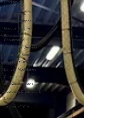
Produits en
Caoutchouc
Revêtements
Mineral Composite
Groupe Narviflex
Bandes en
Caoutchouc
Coourroies Dentées
Courroies Spécialles
Courroies Dentées
Bandes Modulaires
Courroies Métalliques
Rubber & Plastics
Rouleaux & Tambours
Narviplastx
Service 24/24h