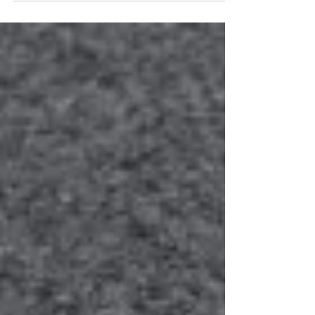
les courroies transporteuses en caoutchouc,
causés par le choix de diamètres de tambour
(trop) petits.