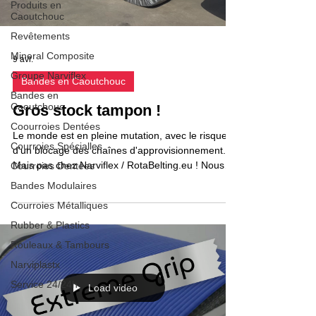
Produits en
Caoutchouc
Revêtements
Mineral Composite
9 avr.
Groupe Narviflex
Bandes en Caoutchouc
Bandes en
Caoutchouc
Gros stock tampon !
Coourroies Dentées
Le monde est en pleine mutation, avec le risque
Courroies Spécialles
d'un blocage des chaînes d'approvisionnement.
Mais pas chez Narviflex / RotaBelting.eu ! Nous
Courroies Dentées
avons en stock l'équivalent d'au moins 6 mois de
Bandes Modulaires
courroies transporteuses en caoutchouc , en
Courroies Métalliques
plastique et en de nombreux types de plastique
Narviplastx .
Rubber & Plastics
Rouleaux & Tambours
Narviplastx
Service 24/24h
Load video