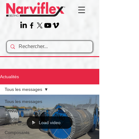
Actualités
Tous les messages
Tous les messages
Rindus
Bandes
Load video
PVC/PU/SIL/PE
Composants