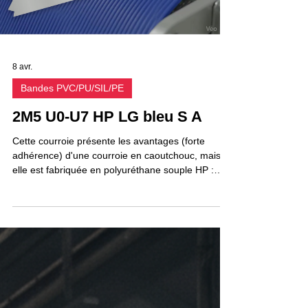
8 avr.
Bandes PVC/PU/SIL/PE
2M5 U0-U7 HP LG bleu S A
Cette courroie présente les avantages (forte
adhérence) d'une courroie en caoutchouc, mais
elle est fabriquée en polyuréthane souple HP :
Haute résistance à l'abrasion. Haute résistance
aux huiles et graisses et aux produits de
nettoyage agressifs . Adhérence très élevée. Peut
fonctionner sur des poulies de petit diamètre
(diamètre minimum 10 mm)