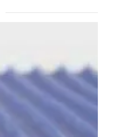
11 mars 2025
Bandes PVC/PU/SIL/PE
UWR 9/2 15 Noir
UWR 9/2 15 Black - une bande transporteuse
spéciale avec laquelle nous avons obtenu des
succès remarquables dans le secteur du
recyclage