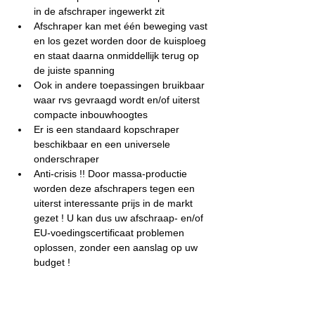
in de afschraper ingewerkt zit
Afschraper kan met één beweging vast 
en los gezet worden door de kuisploeg 
en staat daarna onmiddellijk terug op 
de juiste spanning
Ook in andere toepassingen bruikbaar 
waar rvs gevraagd wordt en/of uiterst 
compacte inbouwhoogtes
Er is een standaard kopschraper 
beschikbaar en een universele 
onderschraper
Anti-crisis !! Door massa-productie 
worden deze afschrapers tegen een 
uiterst interessante prijs in de markt 
gezet ! U kan dus uw afschraap- en/of 
EU-voedingscertificaat problemen 
oplossen, zonder een aanslag op uw 
budget !
Klik HIER voor het Technisch Dossier van 
de EU Food Afschrapers.