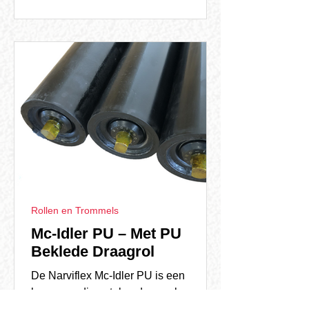
Rollen en Trommels
Mc-Idler PU – Met PU
Beklede Draagrol
De Narviflex Mc-Idler PU is een
hoogwaardige stalen draagrol,
waarvan de buis standaard bekleed is