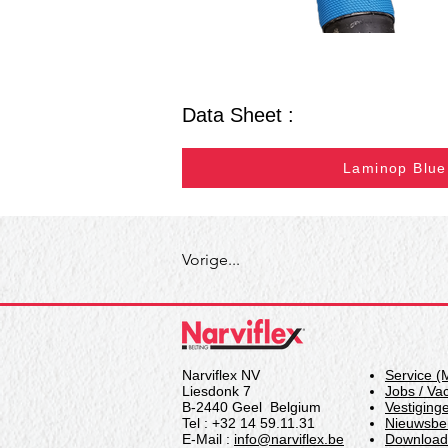
Data Sheet :
Laminop Blue
Vorige...
Narviflex NV
Service (
Liesdonk 7
Jobs / Va
B-2440 Geel Belgium
Vestiging
Tel : +32 14 59.11.31
Nieuwsber
E-Mail :
info@narviflex.be
Download