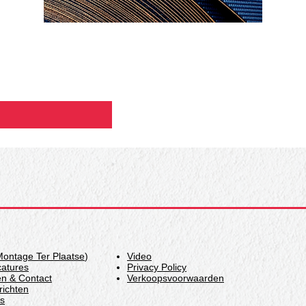
Montage Ter Plaatse
)
Video
catures
Privacy Policy
en & Contact
Verkoopsvoorwaarden
ichten
s