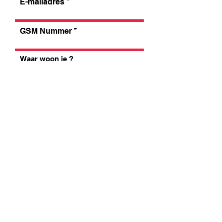
E-mailadres
GSM Nummer
Waar woon je ?
Mijn verhaal, motivatie en
eventuele opmerking...
Voeg zeker je CV bij...