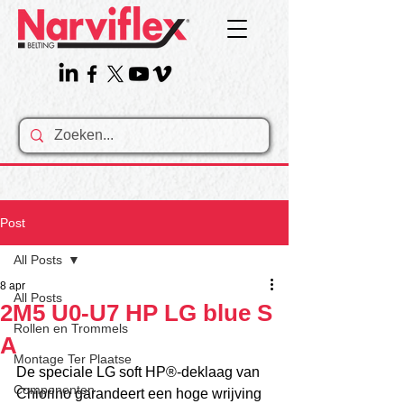
Post
All Posts
8 apr
All Posts
2M5 U0-U7 HP LG blue S
Rollen en Trommels
A
Montage Ter Plaatse
De speciale LG soft HP®-deklaag van 
Componenten
Chiorino garandeert een hoge wrijving 