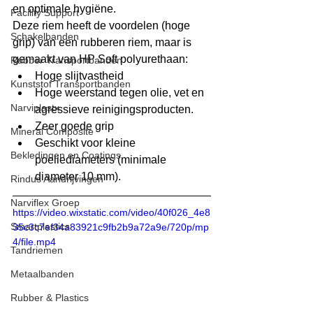
en optimale hygiëne.
Facility Support
Deze riem heeft de voordelen (hoge 
Schakelbanden
grip) van een rubberen riem, maar is 
gemaakt van HP Soft polyurethaan:
Rubber Transportbanden
Hoge slijtvastheid
Kunststof Transportbanden
Hoge weerstand tegen olie, vet en 
Narviplastx
agressieve reinigingsproducten.
Zeer goede grip
Mineral Composite
Geschikt voor kleine 
Bekledingen en Coatings
poeliediameters (minimale 
diameter 10 mm).
Rindus Aandrijvingen
Narviflex Groep
https://video.wixstatic.com/video/40f026_4e8
Smartplastics
35c3c7ef34a83921c9fb2b9a72a9e/720p/mp
4/file.mp4
Tandriemen
Metaalbanden
Rubber & Plastics