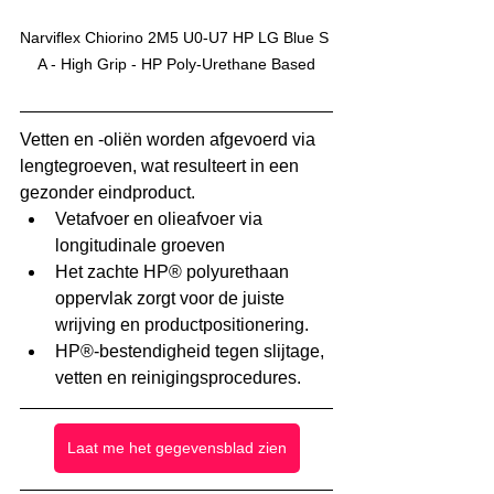
Narviflex Chiorino 2M5 U0-U7 HP LG Blue S 
A - High Grip - HP Poly-Urethane Based
Vetten en -oliën worden afgevoerd via 
lengtegroeven, wat resulteert in een 
gezonder eindproduct.
Vetafvoer en olieafvoer via 
longitudinale groeven
Het zachte HP® polyurethaan 
oppervlak zorgt voor de juiste 
wrijving en productpositionering.
HP®-bestendigheid tegen slijtage, 
vetten en reinigingsprocedures.
Laat me het gegevensblad zien