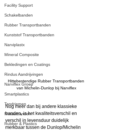
Facility Support
Schakelbanden
Rubber Transportbanden
Kunststof Transportbanden
Narviplastx
Mineral Composite
Bekledingen en Coatings
Rindus Aandrijvingen
Hittebestendige Rubber Transportbanden 
Narviflex Groep
van Michelin-Dunlop bij Narviflex
Smartplastics
Tandriemen
Nog meer dan bij andere klassieke 
banden, is het kwaliteitsverschil en 
Metaalbanden
verschil in levensduur duidelijk 
Rubber & Plastics
merkbaar tussen de Dunlop/Michelin 