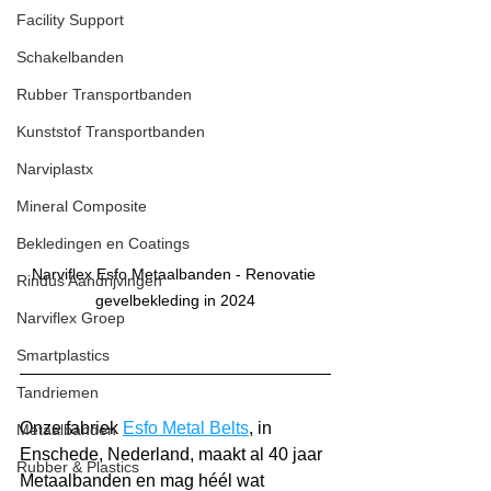
Facility Support
Schakelbanden
Rubber Transportbanden
Kunststof Transportbanden
Narviplastx
Mineral Composite
Bekledingen en Coatings
Narviflex Esfo Metaalbanden - Renovatie 
Rindus Aandrijvingen
gevelbekleding in 2024
Narviflex Groep
Smartplastics
Tandriemen
Onze fabriek 
Esfo Metal Belts
, in 
Metaalbanden
Enschede, Nederland, maakt al 40 jaar 
Rubber & Plastics
Metaalbanden en mag héél wat 