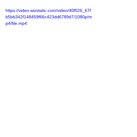
https://video.wixstatic.com/video/40f026_67f
b5bb342f148459f66c423dd6789d7/1080p/m
p4/file.mp4
Voeding
HACCP
Metaalbanden
Metaalbanden
Opmerkingen