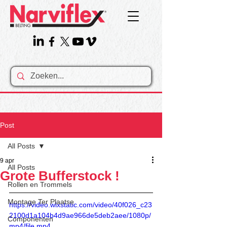
Post
All Posts
9 apr
All Posts
Grote Bufferstock !
Rollen en Trommels
Montage Ter Plaatse
https://video.wixstatic.com/video/40f026_c23
2100d1a104b4d9ae966de5deb2aee/1080p/
Componenten
mp4/file.mp4