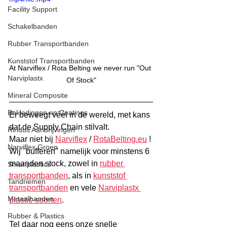
Facility Support
Schakelbanden
Rubber Transportbanden
Kunststof Transportbanden
At Narviflex / Rota Belting we never run "Out 
Narviplastx
Of Stock"
Mineral Composite
Bekledingen en Coatings
Er beweegt véél in de wereld, met kans 
dat de Supply Chain stilvalt.
Rindus Aandrijvingen
Maar niet bij 
Narviflex
 / 
RotaBelting.eu
 !
Narviflex Groep
Wij "bufferen" namelijk voor minstens 6 
maanden stock, zowel in 
rubber 
Smartplastics
transportbanden
, als in 
kunststof 
Tandriemen
transportbanden
 en vele 
Narviplastx 
Metaalbanden
plastic-soorten
.
Rubber & Plastics
Tel daar nog eens onze snelle 