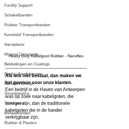
Facility Support
Schakelbanden
Rubber Transportbanden
Kunststof Transportbanden
Narviplastx
Mineral Composite
Heavy Duty Kabelgoot Rubber - Narviflex
Bekledingen en Coatings
Rindus Aandrijvingen
Als iets niet bestaat, dan maken we 
het gewoon voor onze klanten. 
Narviflex Groep
Een bedrijf in de Haven van Antwerpen 
Smartplastics
was op zoek naar kabelgoten, die 
Tandriemen
steviger zijn, dan de traditionele 
kabelgoten die in de handel 
Metaalbanden
verkrijgbaar zijn. 
Rubber & Plastics