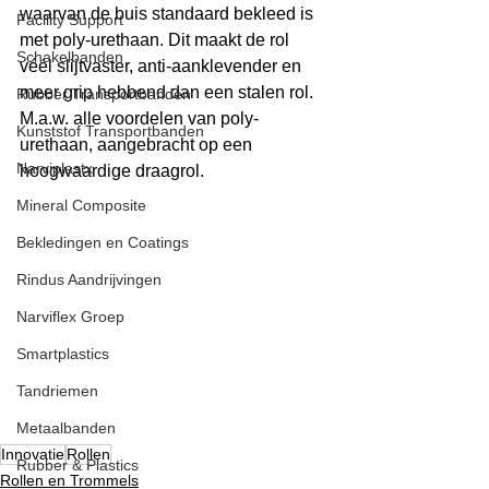
waarvan de buis standaard bekleed is 
Facility Support
met poly-urethaan. Dit maakt de rol 
Schakelbanden
véél slijtvaster, anti-aanklevender en 
meer grip hebbend dan een stalen rol. 
Rubber Transportbanden
M.a.w. alle voordelen van poly-
Kunststof Transportbanden
urethaan, aangebracht op een 
Narviplastx
hoogwaardige draagrol.
Mineral Composite
Bekledingen en Coatings
Rindus Aandrijvingen
Narviflex Groep
Smartplastics
Tandriemen
Metaalbanden
Innovatie
Rollen
Rubber & Plastics
Rollen en Trommels