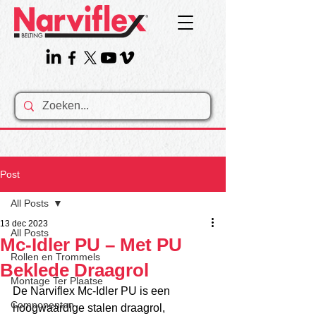
Post
All Posts
13 dec 2023
All Posts
Mc-Idler PU – Met PU
Rollen en Trommels
Beklede Draagrol
Montage Ter Plaatse
De Narviflex Mc-Idler PU is een 
Componenten
hoogwaardige stalen draagrol, 