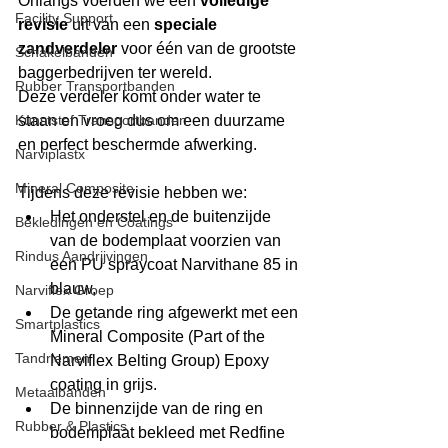
Onlangs voerden we een 
volledige 
Facility Support
revisie
 uit van een 
speciale 
zandverdeler
 voor één van de grootste 
Schakelbanden
baggerbedrijven ter wereld. 
Rubber Transportbanden
Deze verdeler komt onder water te 
Kunststof Transportbanden
staan en vroeg dus om een duurzame 
en perfect beschermde afwerking.
Narviplastx
Mineral Composite
Tijdens deze revisie hebben we:
Het onderstel en de buitenzijde 
Bekledingen en Coatings
van de bodemplaat voorzien van 
Rindus Aandrijvingen
een PU spraycoat Narvithane 85 in 
blauw,
Narviflex Groep
De getande ring afgewerkt met een 
Smartplastics
Mineral Composite (Part of the 
Tandriemen
Narviflex Belting Group) Epoxy 
coating in grijs.
Metaalbanden
De binnenzijde van de ring en 
Rubber & Plastics
bodemplaat bekleed met Redfine 