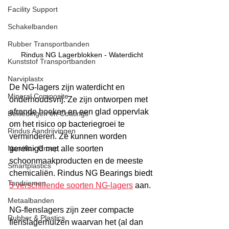
Facility Support
Schakelbanden
Rubber Transportbanden
Rindus NG Lagerblokken - Waterdicht
Kunststof Transportbanden
Narviplastx
De NG-lagers zijn waterdicht en 
Mineral Composite
onderhoudsvrij. Ze zijn ontworpen met 
afronde hoeken en een glad oppervlak 
Bekledingen en Coatings
om het risico op bacteriegroei te 
Rindus Aandrijvingen
verminderen. Ze kunnen worden 
gereinigd met alle soorten 
Narviflex Groep
schoonmaakproducten en de meeste 
Smartplastics
chemicaliën. Rindus NG Bearings biedt 
Tandriemen
5 verschillende soorten NG-lagers
 aan.
Metaalbanden
NG-flenslagers zijn zeer compacte 
Rubber & Plastics
flenslagerhuizen waarvan het (al dan 