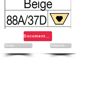
Documentatie Volta Rond- en PU Snaren
Vorige...
Volgende...