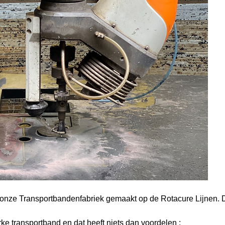
nze Transportbandenfabriek gemaakt op de Rotacure Lijnen. 
erke transportband en dat heeft niets dan voordelen :