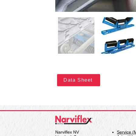
Data Sheet
Narviflex NV
Service (