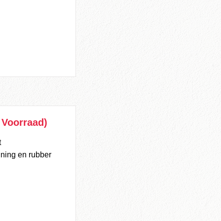
 Voorraad)
t
uning en rubber