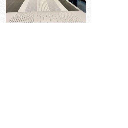
Vorige...
Volgende...
Narviflex NV
Liesdonk 7
B-2440 Geel Belgium
Tel : +32 14 59.11.31
E-Mail :
info@narviflex.be
Service (Montage Ter Plaatse
)
Jobs / Vacatures
Vestigingen & Contact