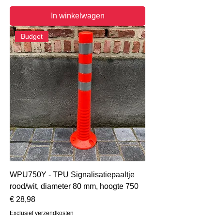
In winkelwagen
Budget
WPU750Y - TPU Signalisatiepaaltje
rood/wit, diameter 80 mm, hoogte 750
Prijs
€ 28,98
Exclusief verzendkosten