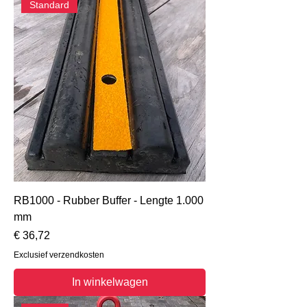
Standard
RB1000 - Rubber Buffer - Lengte 1.000
mm
Prijs
€ 36,72
Exclusief verzendkosten
In winkelwagen