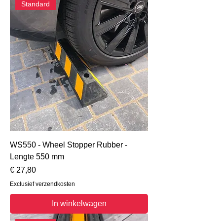
Standard
WS550 - Wheel Stopper Rubber -
Lengte 550 mm
Prijs
€ 27,80
Exclusief verzendkosten
In winkelwagen