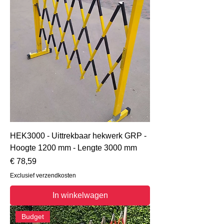
HEK3000 - Uittrekbaar hekwerk GRP -
Hoogte 1200 mm - Lengte 3000 mm
Prijs
€ 78,59
Exclusief verzendkosten
In winkelwagen
Budget