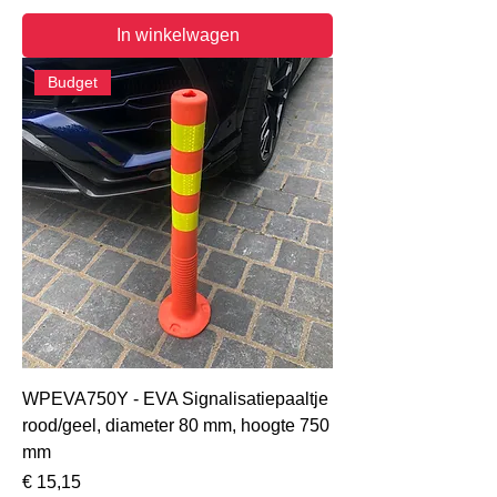
In winkelwagen
Budget
WPEVA750Y - EVA Signalisatiepaaltje
rood/geel, diameter 80 mm, hoogte 750
mm
Prijs
€ 15,15