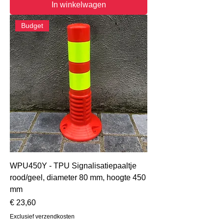
In winkelwagen
Budget
WPU450Y - TPU Signalisatiepaaltje
rood/geel, diameter 80 mm, hoogte 450
mm
Prijs
€ 23,60
Exclusief verzendkosten