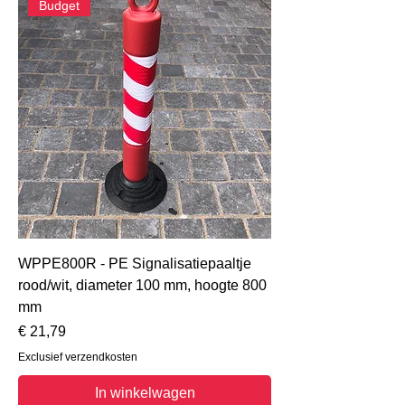
Budget
WPPE800R - PE Signalisatiepaaltje
rood/wit, diameter 100 mm, hoogte 800
mm
Prijs
€ 21,79
Exclusief verzendkosten
In winkelwagen