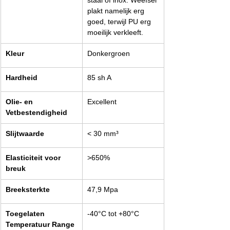
staal of inox. Weefsel 
plakt namelijk erg 
goed, terwijl PU erg 
moeilijk verkleeft.
Kleur
Donkergroen
Hardheid
85 sh A
Olie- en 
Excellent
Vetbestendigheid
Slijtwaarde
< 30 mm³
Elasticiteit voor 
>650%
breuk
Breeksterkte
47,9 Mpa
Toegelaten 
-40°C tot +80°C
Temperatuur Range